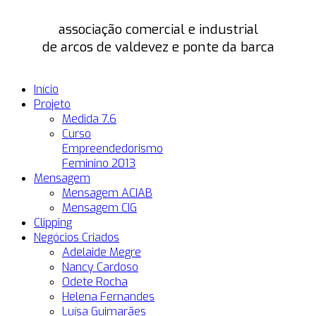
associação comercial e industrial
de arcos de valdevez e ponte da barca
Início
Projeto
Medida 7.6
Curso
Empreendedorismo
Feminino 2013
Mensagem
Mensagem ACIAB
Mensagem CIG
Clipping
Negócios Criados
Adelaide Megre
Nancy Cardoso
Odete Rocha
Helena Fernandes
Luísa Guimarães